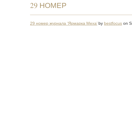
29 НОМЕР
29 номер журнала ‘Ярмарка Меха’
by
bestfocus
on S